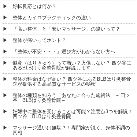
好転反応とは何か？
整体とカイロプラクティックの違い
「高い整体」と「安いマッサージ」の違いって？
整体が痛いってホント？
「整体が不安・・・」選び方がわからない方へ
鍼灸（はりきゅう）って痛い？火傷しない？ 四ツ谷に
あるBLBはり灸整骨院が解説します。
整体の料金はなぜ高い？ 四ツ谷にあるBLBはり灸整骨
院が提供する高品質なサービスの秘密
整体の種類を知ろう！あなたに合った施術法 ～四ツ
谷 BLBはり灸整骨院～
妊娠中に整体を受けることは可能？注意点3つを解説！
四ツ谷 BLBはり灸整骨院
マッサージ通いは無駄？！専門家が説く、身体不調の
真相