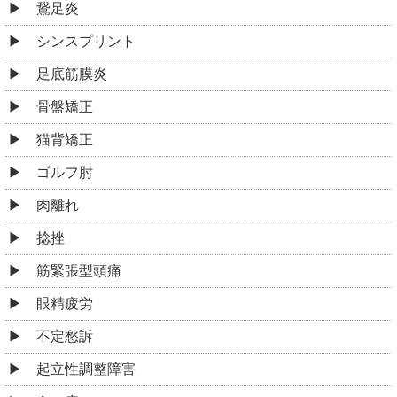
鵞足炎
シンスプリント
足底筋膜炎
骨盤矯正
猫背矯正
ゴルフ肘
肉離れ
捻挫
筋緊張型頭痛
眼精疲労
不定愁訴
起立性調整障害