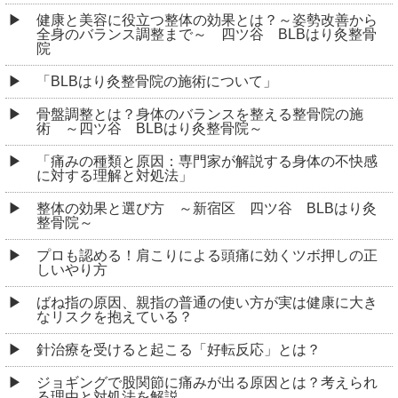
健康と美容に役立つ整体の効果とは？～姿勢改善から
全身のバランス調整まで～ 四ツ谷 BLBはり灸整骨
院
「BLBはり灸整骨院の施術について」
骨盤調整とは？身体のバランスを整える整骨院の施
術 ～四ツ谷 BLBはり灸整骨院～
「痛みの種類と原因：専門家が解説する身体の不快感
に対する理解と対処法」
整体の効果と選び方 ～新宿区 四ツ谷 BLBはり灸
整骨院～
プロも認める！肩こりによる頭痛に効くツボ押しの正
しいやり方
ばね指の原因、親指の普通の使い方が実は健康に大き
なリスクを抱えている？
針治療を受けると起こる「好転反応」とは？
ジョギングで股関節に痛みが出る原因とは？考えられ
る理由と対処法を解説