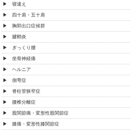
寝違え
四十肩・五十肩
胸郭出口症候群
腱鞘炎
ぎっくり腰
坐骨神経痛
ヘルニア
側弯症
脊柱管狭窄症
腰椎分離症
股関節痛・変形性股関節症
膝痛・変形性膝関節症