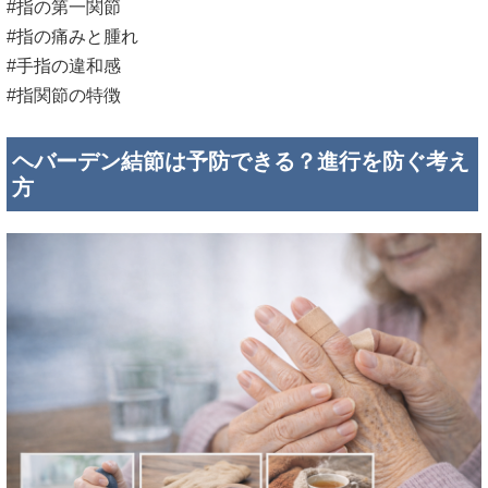
#指の第一関節
#指の痛みと腫れ
#手指の違和感
#指関節の特徴
ヘバーデン結節は予防できる？進行を防ぐ考え
方