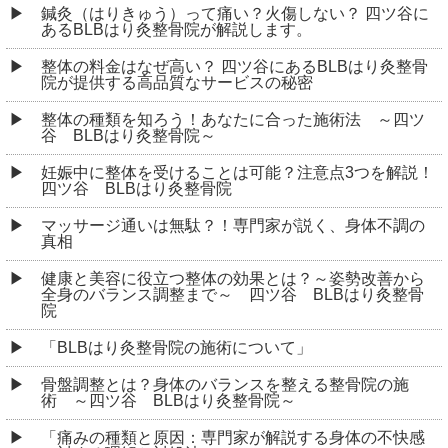
鍼灸（はりきゅう）って痛い？火傷しない？ 四ツ谷に
あるBLBはり灸整骨院が解説します。
整体の料金はなぜ高い？ 四ツ谷にあるBLBはり灸整骨
院が提供する高品質なサービスの秘密
整体の種類を知ろう！あなたに合った施術法 ～四ツ
谷 BLBはり灸整骨院～
妊娠中に整体を受けることは可能？注意点3つを解説！
四ツ谷 BLBはり灸整骨院
マッサージ通いは無駄？！専門家が説く、身体不調の
真相
健康と美容に役立つ整体の効果とは？～姿勢改善から
全身のバランス調整まで～ 四ツ谷 BLBはり灸整骨
院
「BLBはり灸整骨院の施術について」
骨盤調整とは？身体のバランスを整える整骨院の施
術 ～四ツ谷 BLBはり灸整骨院～
「痛みの種類と原因：専門家が解説する身体の不快感