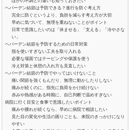
ほかの不調との違いも知っておきたい
ヘバーデン結節は予防できる？進行を防ぐ考え方
完全に防ぐというより、負担を減らす考え方が大切
早めに気づいて、無理を重ねないことがポイント
日常で意識したいのは「休ませる」「支える」「冷やさな
い」
ヘバーデン結節を予防するための日常対策
指を使いすぎない工夫を取り入れる
必要な場面ではテーピングや保護を使う
冷え対策と休憩の入れ方も見直したい
ヘバーデン結節の予防でやってはいけないこと
痛い関節を強くもんだり、無理に動かしたりしない
痛みが続くのに、指先に負荷をかけ続けない
赤みや熱感がある時期に、自己判断で温めすぎない
病院に行く目安と食事で意識したいポイント
痛みや腫れが続くなら、早めに病院で相談したい
見た目の変化や生活の困りごとも、来院のきっかけになり
やすい