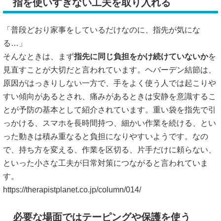
指を使いすぎない工夫を取り入れる
「普段どおり家事をしているだけなのに、指先が気にな
る…」
そんなときは、まず
指先に同じ負担をかけ続けていないか
を
見直すことが大切だと言われています。ヘバーデン結節は、
原因がはっきりしない一方で、手をよく使う人では起こりや
すい傾向があるとされ、痛みがあるときは安静を意識するこ
とが予防の基本として紹介されています。重い袋を指先で引
っかける、スマホを長時間持つ、細かい作業を続ける、とい
った動きは積み重なると負担になりやすいようです。なの
で、持ち方を変える、作業を区切る、片手だけに頼らない、
といった小さな工夫が日常対策につながると言われていま
す。
https://therapistplanet.co.jp/column/014/
必要な場面ではテーピングや保護を使う