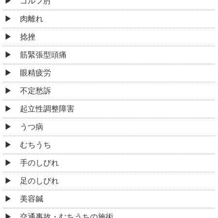
ゴルフ肘
肉離れ
捻挫
筋緊張型頭痛
眼精疲労
不定愁訴
起立性調整障害
うつ病
むちうち
手のしびれ
足のしびれ
美容鍼
交通事故・むちうちの施術