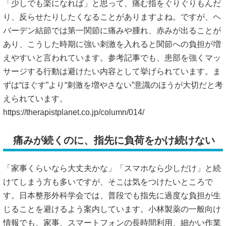
「少しでも楽になれば」と思って、痛む指をぐりぐりもんだ
り、反らせたりしたくなることがありますよね。ですが、ヘ
バーデン結節では第一関節に痛みや腫れ、赤みが出ることが
あり、こうした時期に強い刺激を入れると関節への負担が増
えやすいと言われています。参考記事でも、患部を強くマッ
サージする行動は避けたい内容として挙げられています。ま
ずは“ほぐす”より“刺激を増やさない”意識のほうが大切だと考
えられています。
https://therapistplanet.co.jp/column/014/
痛みが続くのに、指先に負荷をかけ続けない
「家事くらいなら大丈夫かな」「スマホなら少しだけ」と続
けてしまう方も多いですが、そこは気をつけたいところで
す。日本整形外科学会では、普段でも指先に過度な負担が生
じることを避けるよう案内しています。小林製薬の一般向け
情報でも、家事、スマートフォンの長時間利用、細かい作業