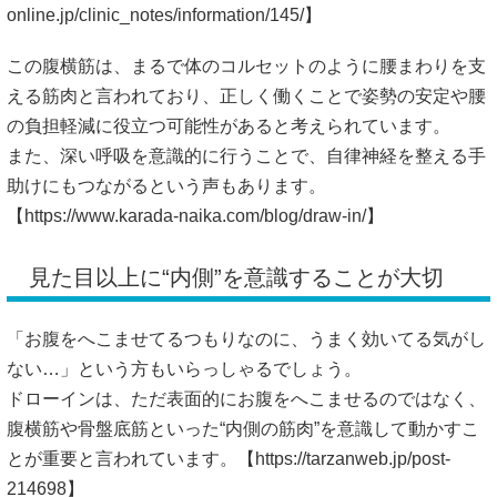
online.jp/clinic_notes/information/145/】
この腹横筋は、まるで体のコルセットのように腰まわりを支
える筋肉と言われており、正しく働くことで姿勢の安定や腰
の負担軽減に役立つ可能性があると考えられています。
また、深い呼吸を意識的に行うことで、自律神経を整える手
助けにもつながるという声もあります。
【
https://www.karada-naika.com/blog/draw-in/】
見た目以上に“内側”を意識することが大切
「お腹をへこませてるつもりなのに、うまく効いてる気がし
ない…」という方もいらっしゃるでしょう。
ドローインは、ただ表面的にお腹をへこませるのではなく、
腹横筋や骨盤底筋といった“内側の筋肉”を意識して動かすこ
とが重要と言われています。【
https://tarzanweb.jp/post-
214698】