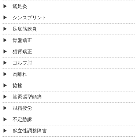
鵞足炎
シンスプリント
足底筋膜炎
骨盤矯正
猫背矯正
ゴルフ肘
肉離れ
捻挫
筋緊張型頭痛
眼精疲労
不定愁訴
起立性調整障害