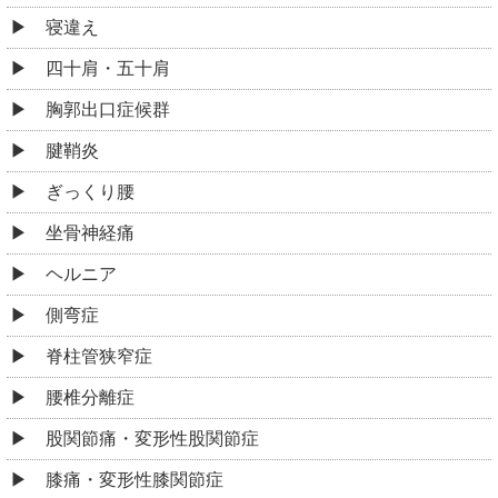
寝違え
四十肩・五十肩
胸郭出口症候群
腱鞘炎
ぎっくり腰
坐骨神経痛
ヘルニア
側弯症
脊柱管狭窄症
腰椎分離症
股関節痛・変形性股関節症
膝痛・変形性膝関節症