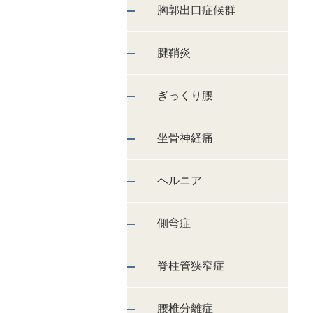
胸郭出口症候群
腱鞘炎
ぎっくり腰
坐骨神経痛
ヘルニア
側弯症
脊柱管狭窄症
腰椎分離症