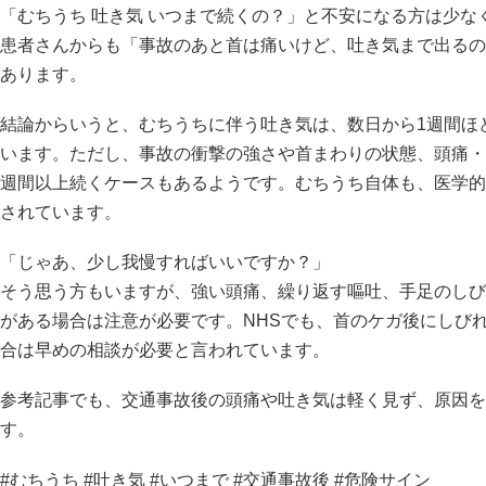
「むちうち 吐き気 いつまで続くの？」と不安になる方は少な
患者さんからも「事故のあと首は痛いけど、吐き気まで出るの
あります。
結論からいうと、むちうちに伴う吐き気は、数日から1週間ほ
います。ただし、事故の衝撃の強さや首まわりの状態、頭痛・
週間以上続くケースもあるようです。むちうち自体も、医学的
されています。
「じゃあ、少し我慢すればいいですか？」
そう思う方もいますが、強い頭痛、繰り返す嘔吐、手足のしび
がある場合は注意が必要です。NHSでも、首のケガ後にしび
合は早めの相談が必要と言われています。
参考記事でも、交通事故後の頭痛や吐き気は軽く見ず、原因を
す。
#むちうち #吐き気 #いつまで #交通事故後 #危険サイン