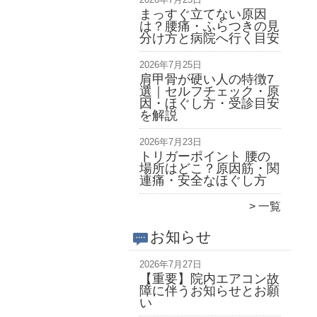
まっすぐ立てない原因
は？腰痛・ふらつきの見
分け方と病院へ行く目安
2026年7月25日
肩甲骨が硬い人の特徴7
選｜セルフチェック・原
因・ほぐし方・受診目安
を解説
2026年7月23日
トリガーポイント 腰の
場所はどこ？原因筋・関
連痛・安全なほぐし方
一覧
お知らせ
2026年7月27日
【重要】院内エアコン故
障に伴うお知らせとお願
い