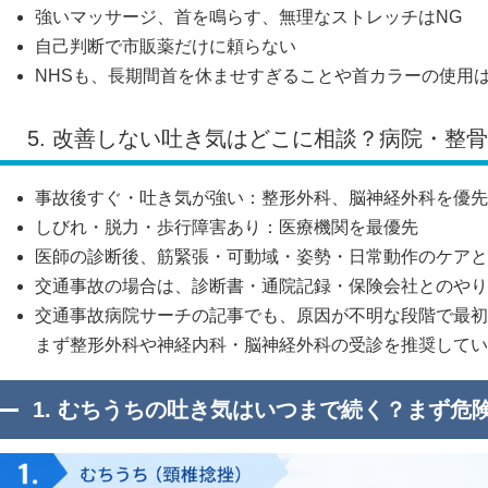
強いマッサージ、首を鳴らす、無理なストレッチはNG
自己判断で市販薬だけに頼らない
NHSも、長期間首を休ませすぎることや首カラーの使用
5. 改善しない吐き気はどこに相談？病院・整
事故後すぐ・吐き気が強い：整形外科、脳神経外科を優先
しびれ・脱力・歩行障害あり：医療機関を最優先
医師の診断後、筋緊張・可動域・姿勢・日常動作のケアと
交通事故の場合は、診断書・通院記録・保険会社とのやり
交通事故病院サーチの記事でも、原因が不明な段階で最初
まず整形外科や神経内科・脳神経外科の受診を推奨してい
1. むちうちの吐き気はいつまで続く？まず危