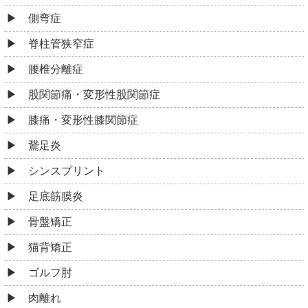
側弯症
脊柱管狭窄症
腰椎分離症
股関節痛・変形性股関節症
膝痛・変形性膝関節症
鵞足炎
シンスプリント
足底筋膜炎
骨盤矯正
猫背矯正
ゴルフ肘
肉離れ