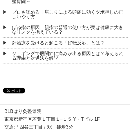
整骨院～
プロも認める！肩こりによる頭痛に効くツボ押しの正
しいやり方
ばね指の原因、親指の普通の使い方が実は健康に大き
なリスクを抱えている？
針治療を受けると起こる「好転反応」とは？
ジョギングで股関節に痛みが出る原因とは？考えられ
る理由と対処法を解説
BLBはり灸整骨院
東京都新宿区若葉１丁目１−１５ Y・Tビル 1F
交通:「四谷三丁目」駅 徒歩3分