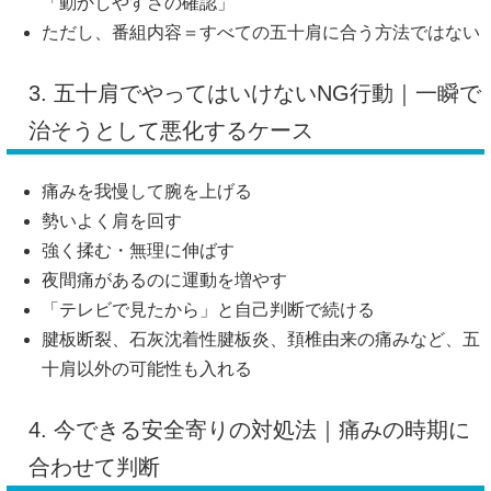
「動かしやすさの確認」
ただし、番組内容＝すべての五十肩に合う方法ではない
3. 五十肩でやってはいけないNG行動｜一瞬で
治そうとして悪化するケース
痛みを我慢して腕を上げる
勢いよく肩を回す
強く揉む・無理に伸ばす
夜間痛があるのに運動を増やす
「テレビで見たから」と自己判断で続ける
腱板断裂、石灰沈着性腱板炎、頚椎由来の痛みなど、五
十肩以外の可能性も入れる
4. 今できる安全寄りの対処法｜痛みの時期に
合わせて判断