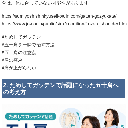
合は、体に合っていない可能性があります。
https://sumiyoshishinkyuseikotuin.com/gatten-gozyukata/
https://www.joa.or.jp/public/sick/condition/frozen_shoulder.html
#ためしてガッテン
#五十肩を一瞬で治す方法
#五十肩の注意点
#肩の痛み
#肩が上がらない
2. ためしてガッテンで話題になった五十肩へ
の考え方