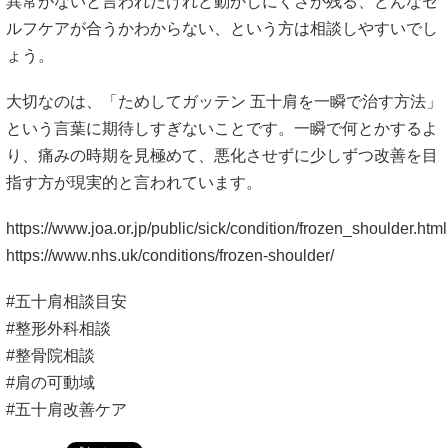
異常がないと言われたけれど動かしにくさが残る、どんなセ
ルフケアが合うかわからない、という方は相談しやすいでし
ょう。
大切なのは、「ためしてガッテン 五十肩を一瞬で治す方法」
という言葉に期待しすぎないことです。一瞬で何とかするよ
り、痛みの時期を見極めて、悪化させずに少しずつ改善を目
指す方が現実的と言われています。
https://www.joa.or.jp/public/sick/condition/frozen_shoulder.html
https://www.nhs.uk/conditions/frozen-shoulder/
#五十肩相談目安
#整形外科相談
#整骨院相談
#肩の可動域
#五十肩改善ケア