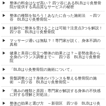
整体の料金はなぜ高い？ 四ツ谷にあるBLBはり灸整骨
院が提供する高品質なサービスの秘密
整体の種類を知ろう！あなたに合った施術法 ～四ツ
谷 BLBはり灸整骨院～
妊娠中に整体を受けることは可能？注意点3つを解説！
四ツ谷 BLBはり灸整骨院
マッサージ通いは無駄？！専門家が説く、身体不調の
真相
健康と美容に役立つ整体の効果とは？～姿勢改善から
全身のバランス調整まで～ 四ツ谷 BLBはり灸整骨
院
「BLBはり灸整骨院の施術について」
骨盤調整とは？身体のバランスを整える整骨院の施
術 ～四ツ谷 BLBはり灸整骨院～
「痛みの種類と原因：専門家が解説する身体の不快感
に対する理解と対処法」
整体の効果と選び方 ～新宿区 四ツ谷 BLBはり灸