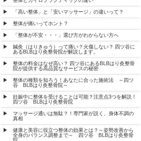
整体とカイロプラクティックの違い
「高い整体」と「安いマッサージ」の違いって？
整体が痛いってホント？
「整体が不安・・・」選び方がわからない方へ
鍼灸（はりきゅう）って痛い？火傷しない？ 四ツ谷に
あるBLBはり灸整骨院が解説します。
整体の料金はなぜ高い？ 四ツ谷にあるBLBはり灸整骨
院が提供する高品質なサービスの秘密
整体の種類を知ろう！あなたに合った施術法 ～四ツ
谷 BLBはり灸整骨院～
妊娠中に整体を受けることは可能？注意点3つを解説！
四ツ谷 BLBはり灸整骨院
マッサージ通いは無駄？！専門家が説く、身体不調の
真相
健康と美容に役立つ整体の効果とは？～姿勢改善から
全身のバランス調整まで～ 四ツ谷 BLBはり灸整骨
院