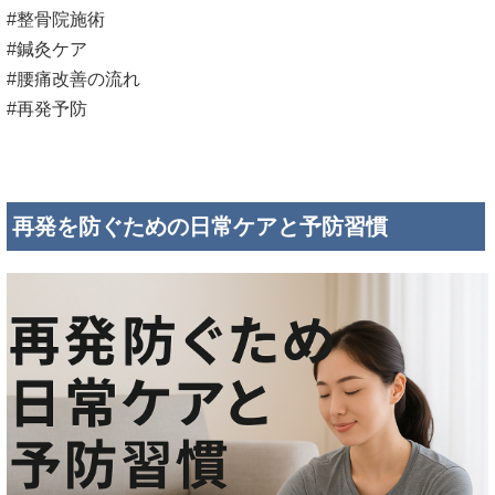
#整骨院施術
#鍼灸ケア
#腰痛改善の流れ
#再発予防
再発を防ぐための日常ケアと予防習慣