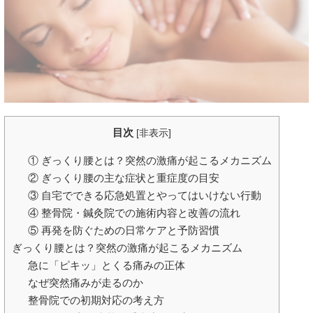
目次
[
非表示
]
① ぎっくり腰とは？突然の激痛が起こるメカニズム
② ぎっくり腰の主な症状と重症度の目安
③ 自宅でできる応急処置とやってはいけない行動
④ 整骨院・鍼灸院での施術内容と改善の流れ
⑤ 再発を防ぐための日常ケアと予防習慣
ぎっくり腰とは？突然の激痛が起こるメカニズム
急に「ピキッ」とくる痛みの正体
なぜ突然痛みが走るのか
整骨院での初期対応の考え方