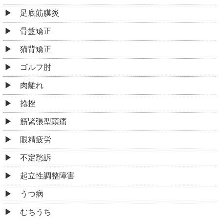
足底筋膜炎
骨盤矯正
猫背矯正
ゴルフ肘
肉離れ
捻挫
筋緊張型頭痛
眼精疲労
不定愁訴
起立性調整障害
うつ病
むちうち