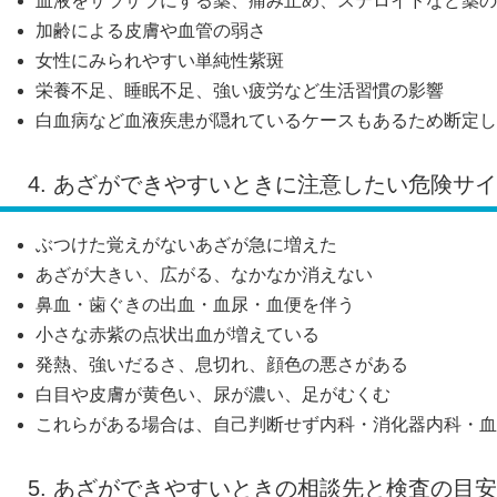
血液をサラサラにする薬、痛み止め、ステロイドなど薬の
加齢による皮膚や血管の弱さ
女性にみられやすい単純性紫斑
栄養不足、睡眠不足、強い疲労など生活習慣の影響
白血病など血液疾患が隠れているケースもあるため断定し
4. あざができやすいときに注意したい危険サ
ぶつけた覚えがないあざが急に増えた
あざが大きい、広がる、なかなか消えない
鼻血・歯ぐきの出血・血尿・血便を伴う
小さな赤紫の点状出血が増えている
発熱、強いだるさ、息切れ、顔色の悪さがある
白目や皮膚が黄色い、尿が濃い、足がむくむ
これらがある場合は、自己判断せず内科・消化器内科・血
5. あざができやすいときの相談先と検査の目安