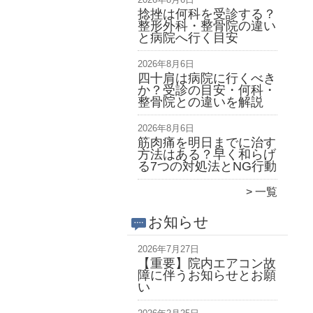
捻挫は何科を受診する？
整形外科・整骨院の違い
と病院へ行く目安
2026年8月6日
四十肩は病院に行くべき
か？受診の目安・何科・
整骨院との違いを解説
2026年8月6日
筋肉痛を明日までに治す
方法はある？早く和らげ
る7つの対処法とNG行動
一覧
お知らせ
2026年7月27日
【重要】院内エアコン故
障に伴うお知らせとお願
い