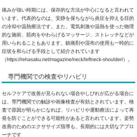
痛みが強い時期には、保存的な方法が中心になると言われて
います。代表的なのは、安静を保ちながら炎症を抑える目的
の冷却や温熱療法です。また、電気刺激や温熱を使った物理
的な施術、筋肉をやわらげるマッサージ、ストレッチなどが
用いられることもあります。鎮痛剤や湿布の使用も一時的に
症状を和らげる手段として紹介されています
（
https://rehasaku.net/magazine/neck/leftneck-shoulder/）。
専門機関での検査やリハビリ
セルフケアで改善が見られない場合やしびれが広がる場合に
は、専門機関での触診や画像検査が有効とされています。検
査で原因が明らかになれば、リハビリや運動療法によって再
発を防ぐことができる可能性があると言われています。姿勢
改善のためのエクササイズ指導も、長期的には大切なアプロ
ーチです