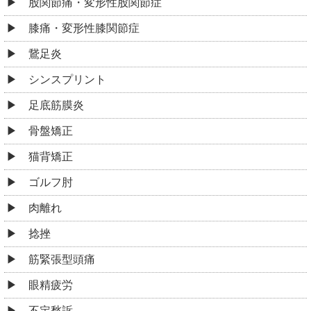
股関節痛・変形性股関節症
膝痛・変形性膝関節症
鵞足炎
シンスプリント
足底筋膜炎
骨盤矯正
猫背矯正
ゴルフ肘
肉離れ
捻挫
筋緊張型頭痛
眼精疲労
不定愁訴