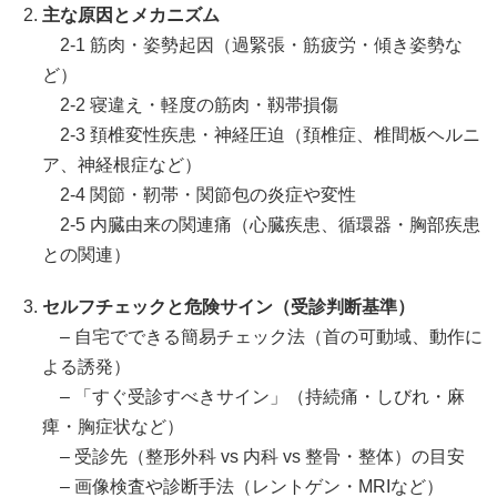
主な原因とメカニズム
2-1 筋肉・姿勢起因（過緊張・筋疲労・傾き姿勢な
ど）
2-2 寝違え・軽度の筋肉・靱帯損傷
2-3 頚椎変性疾患・神経圧迫（頚椎症、椎間板ヘルニ
ア、神経根症など）
2-4 関節・靭帯・関節包の炎症や変性
2-5 内臓由来の関連痛（心臓疾患、循環器・胸部疾患
との関連）
セルフチェックと危険サイン（受診判断基準）
– 自宅でできる簡易チェック法（首の可動域、動作に
よる誘発）
– 「すぐ受診すべきサイン」（持続痛・しびれ・麻
痺・胸症状など）
– 受診先（整形外科 vs 内科 vs 整骨・整体）の目安
– 画像検査や診断手法（レントゲン・MRIなど）