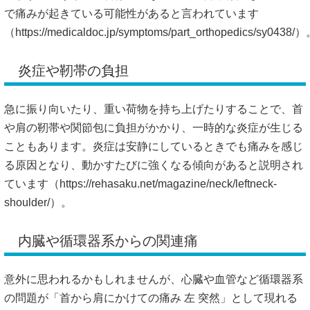
で痛みが起きている可能性があると言われています
（
https://medicaldoc.jp/symptoms/part_orthopedics/sy0438/
炎症や靭帯の負担
急に振り向いたり、重い荷物を持ち上げたりすることで、首
や肩の靭帯や関節包に負担がかかり、一時的な炎症が生じる
こともあります。炎症は安静にしているときでも痛みを感じ
る原因となり、動かすたびに強くなる傾向があると説明され
ています（
https://rehasaku.net/magazine/neck/leftneck-
shoulder/）。
内臓や循環器系からの関連痛
意外に思われるかもしれませんが、心臓や血管など循環器系
の問題が「首から肩にかけての痛み 左 突然」として現れる