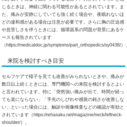
じるときは、神経に関わる可能性があるとされています。ま
た、痛みが安静にしていても強く続く場合や、夜眠れないほ
どの違和感がある場合は注意が必要です。さらに胸の圧迫感
や息苦しさを伴うときには、循環器系の問題が背景にあるケ
ースも報告されています
（
https://medicaldoc.jp/symptoms/part_orthopedics/sy0438/
来院を検討すべき目安
セルフケアで様子を見ても改善がみられないときや、痛みが
数日以上続くときには、専門機関への来院を検討するとよい
と言われています。特に「突然強い痛みが出て、時間が経っ
ても楽にならない」「手先のしびれや感覚の鈍さが改善しな
い」といった場合には、触診や画像検査などの確認が有効と
されています（
https://rehasaku.net/magazine/neck/leftneck-
shoulder/）。