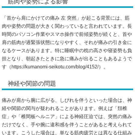
筋肉や姿勢による影響
「首から肩にかけての痛み 左 突然」が起こる背景には、筋
肉や姿勢の問題が大きく関わっていると言われています。長
時間のパソコン作業やスマホ操作で前傾姿勢が続くと、首や
肩の筋肉が過緊張状態になりやすく、それが痛みの引き金に
なるケースがあります。特に睡眠中の枕の高さや寝姿勢も負
担となり、朝起きたときに急に痛みが出ることもあるようで
す（
https://kumanomi-seikotu.com/blog/4152/）。
神経や関節の問題
痛みが肩から腕に広がる、しびれを伴うといった場合は、神
経や関節の関与が疑われることがあります。例えば「頚椎
症」や「椎間板ヘルニア」による神経圧迫では、突然の痛み
だけでなく、手や腕に違和感を伴うことがあると考えられて
います。こうした場合は、単なる筋肉疲労とは異なる仕組み