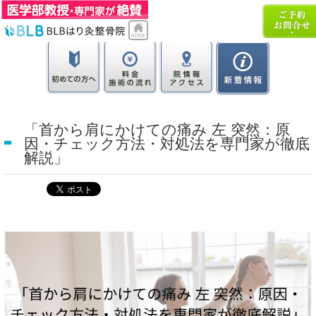
「首から肩にかけての痛み 左 突然：原
因・チェック方法・対処法を専門家が徹底
解説」