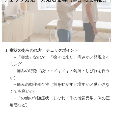
症状のあらわれ方・チェックポイント
– 「突然」なのか、「徐々に来た」痛みか／発現タイ
ミング
– 痛みの特徴（鋭い・ズキズキ・鈍痛・しびれを伴う
か）
– 痛みの動作依存性（首を動かすと増すか／動かさな
くても痛いか）
– その他の付随症状（しびれ／手の感覚異常／胸の圧
迫感など）