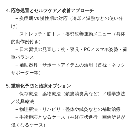
応急処置とセルフケア／改善アプローチ
– 炎症期 vs 慢性期の対応（冷却／温熱などの使い分
け）
– ストレッチ・筋トレ・姿勢改善運動メニュー（具体
的動作例付き）
– 日常習慣の見直し：枕・寝具・PC／スマホ姿勢・荷
重バランス
– 補助器具・サポートアイテムの活用（首枕・ネック
サポーター等）
重篤化予防と治療オプション
– 保存療法：薬物療法（鎮痛消炎薬など）／理学療法
／装具療法
– 物理療法・リハビリ・整体や鍼灸などの補助治療
– 手術適応となるケース（神経症状進行・画像所見が
強くなるケース）