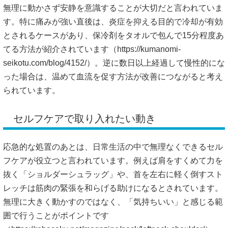
無理に動かさず安静を意識することが大切だと言われていま
す。特に痛みが強い直後は、炎症を抑える目的で冷却が有効
とされるケースがあり、保冷剤をタオルで包んで15分程度あ
てる方法が紹介されています（
https://kumanomi-
seikotu.com/blog/4152/）。
逆に数日以上経過して慢性的にな
った場合は、温めて血流を促す方法が改善につながると考え
られています。
セルフケアで取り入れたい動き
応急的な処置のあとは、日常生活の中で無理なくできるセル
フケアが役立つと言われています。例えば肩をすくめて力を
抜く「ショルダーシュラッグ」や、首を左右に軽く倒すスト
レッチは筋肉の緊張を和らげる助けになるとされています。
無理に大きく動かすのではなく、「気持ちいい」と感じる範
囲で行うことがポイントです