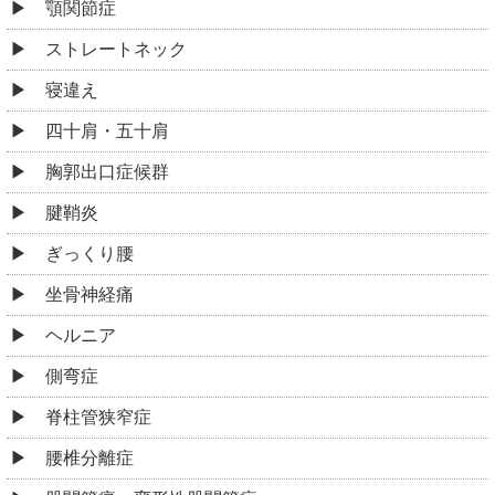
顎関節症
ストレートネック
寝違え
四十肩・五十肩
胸郭出口症候群
腱鞘炎
ぎっくり腰
坐骨神経痛
ヘルニア
側弯症
脊柱管狭窄症
腰椎分離症