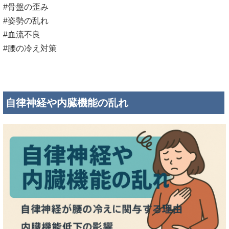
#骨盤の歪み
#姿勢の乱れ
#血流不良
#腰の冷え対策
自律神経や内臓機能の乱れ