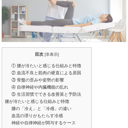
目次
[
非表示
]
① 腰が冷たいと感じる仕組みと特徴
② 血流不良と筋肉の硬直による原因
③ 骨盤の歪みや姿勢の影響
④ 自律神経や内臓機能の乱れ
⑤ 生活習慣でできる改善策と予防法
腰が冷たいと感じる仕組みと特徴
腰の「冷え」と「冷感」の違い
血流の滞りがもたらす冷感
神経や自律神経が関与するケース