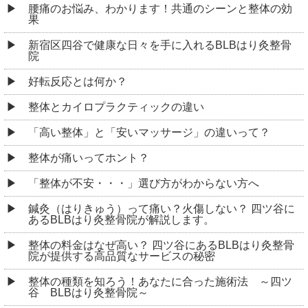
腰痛のお悩み、わかります！共通のシーンと整体の効
果
新宿区四谷で健康な日々を手に入れるBLBはり灸整骨
院
好転反応とは何か？
整体とカイロプラクティックの違い
「高い整体」と「安いマッサージ」の違いって？
整体が痛いってホント？
「整体が不安・・・」選び方がわからない方へ
鍼灸（はりきゅう）って痛い？火傷しない？ 四ツ谷に
あるBLBはり灸整骨院が解説します。
整体の料金はなぜ高い？ 四ツ谷にあるBLBはり灸整骨
院が提供する高品質なサービスの秘密
整体の種類を知ろう！あなたに合った施術法 ～四ツ
谷 BLBはり灸整骨院～