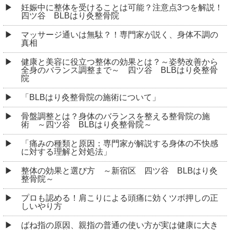
妊娠中に整体を受けることは可能？注意点3つを解説！
四ツ谷 BLBはり灸整骨院
マッサージ通いは無駄？！専門家が説く、身体不調の
真相
健康と美容に役立つ整体の効果とは？～姿勢改善から
全身のバランス調整まで～ 四ツ谷 BLBはり灸整骨
院
「BLBはり灸整骨院の施術について」
骨盤調整とは？身体のバランスを整える整骨院の施
術 ～四ツ谷 BLBはり灸整骨院～
「痛みの種類と原因：専門家が解説する身体の不快感
に対する理解と対処法」
整体の効果と選び方 ～新宿区 四ツ谷 BLBはり灸
整骨院～
プロも認める！肩こりによる頭痛に効くツボ押しの正
しいやり方
ばね指の原因、親指の普通の使い方が実は健康に大き