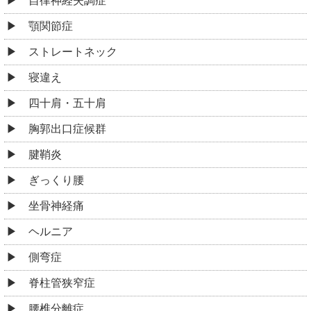
自律神経失調症
顎関節症
ストレートネック
寝違え
四十肩・五十肩
胸郭出口症候群
腱鞘炎
ぎっくり腰
坐骨神経痛
ヘルニア
側弯症
脊柱管狭窄症
腰椎分離症