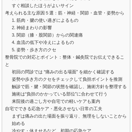
すぐ相談したほうがよいサイン
考えられる主な原因５選：筋・神経・関節・血管・姿勢から
1. 筋肉・腱の使い過ぎによるもの
2. 神経まわりの影響
3. 関節（膝・股関節）からの関連痛
4. 血流の低下や冷えによるもの
5. 姿勢・歩き方のクセ
整骨院での対応とポイント：整体・鍼灸院でお伝えできるこ
と
初回の問診では “痛みの出る場面” を細かく確認する
姿勢や歩き方のクセをチェックして負担ポイントを推測
触診で筋・腱・関節の状態を確認し、施術方針を整理する
施術は“負担のかかっている部位”に合わせて行う
来院後の過ごし方や自宅での軽いケアも案内
自宅でできる応急ケア・悪化させない日常の工夫
まずは痛みの出た場面を振り返り、無理をしないことから
始める
冷やす・休ませるなど、初期の応急ケア