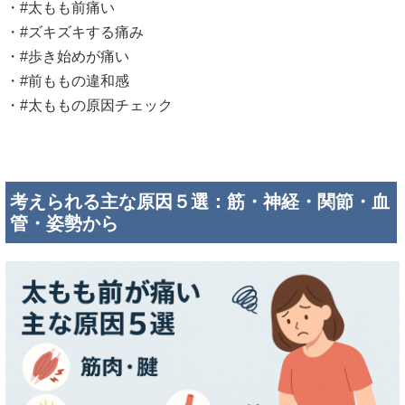
・#太もも前痛い
・#ズキズキする痛み
・#歩き始めが痛い
・#前ももの違和感
・#太ももの原因チェック
考えられる主な原因５選：筋・神経・関節・血
管・姿勢から