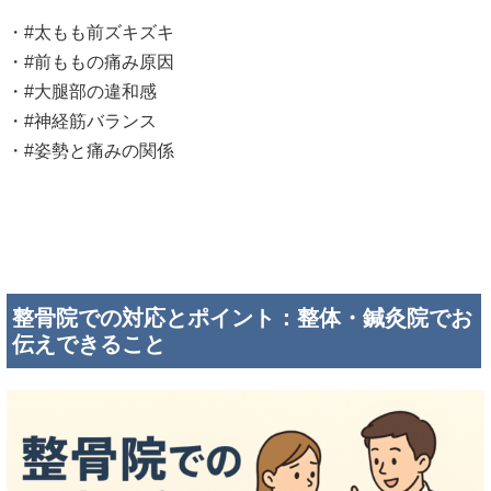
・#太もも前ズキズキ
・#前ももの痛み原因
・#大腿部の違和感
・#神経筋バランス
・#姿勢と痛みの関係
整骨院での対応とポイント：整体・鍼灸院でお
伝えできること