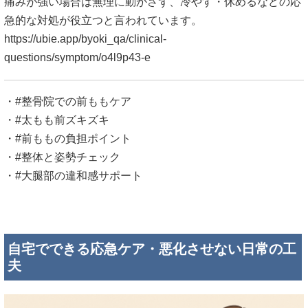
痛みが強い場合は無理に動かさず、冷やす・休めるなどの応
急的な対処が役立つと言われています。
https://ubie.app/byoki_qa/clinical-
questions/symptom/o4l9p43-e
・#整骨院での前ももケア
・#太もも前ズキズキ
・#前ももの負担ポイント
・#整体と姿勢チェック
・#大腿部の違和感サポート
自宅でできる応急ケア・悪化させない日常の工
夫