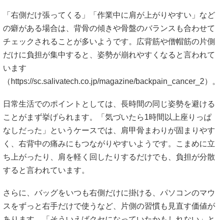
「右側だけ張ってくる」「作業中に肩が上がりやすい」など
の癖がある場合は、背骨の傾きや骨盤のバランスも合わせて
チェックされることが多いようです。広背筋や僧帽筋の片側
だけに負担が集中すると、姿勢が崩れやすくなると言われて
います
（
https://sc.salivatech.co.jp/magazine/backpain_cancer_2）。
日常生活でのポイントとしては、長時間の同じ姿勢を避ける
ことがまず挙げられます。「気づいたら1時間以上座りっぱ
なしだった」というケースでは、肩甲骨まわりが固まりやす
く、右背中の痛みにもつながりやすいようです。こまめに立
ち上がったり、肩を軽く回したりするだけでも、負担が分散
すると言われています。
さらに、バッグをいつも右側だけに掛ける、パソコンのマウ
スをずっと右手だけで使うなど、片側の習慣も見直す価値が
あります。「そういえばクセになっていたかもしれない」と