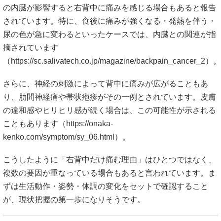
の内臓が影響すると右背中に痛みを感じる場合もあると報告
されています。特に、食後に痛みが強くなる・発熱を伴う・
尿の色が急に変わるといったケースでは、内臓との関連が指
摘されています
（
https://sc.salivatech.co.jp/magazine/backpain_cancer_2）。
さらに、神経の刺激によって背中に痛みが広がることもあ
り、肋間神経痛や帯状疱疹がその一例とされています。皮膚
の違和感やヒリヒリ感が続く場合は、この可能性が示される
こともあります（
https://onaka-
kenko.com/symptom/sy_06.html）。
こうしたように「右背中だけ痛む理由」はひとつではなく、
複数の要因が重なっている場合もあると言われています。ま
ずは生活動作・姿勢・体調の変化をセットで確認すること
が、現状把握の第一歩になりそうです。