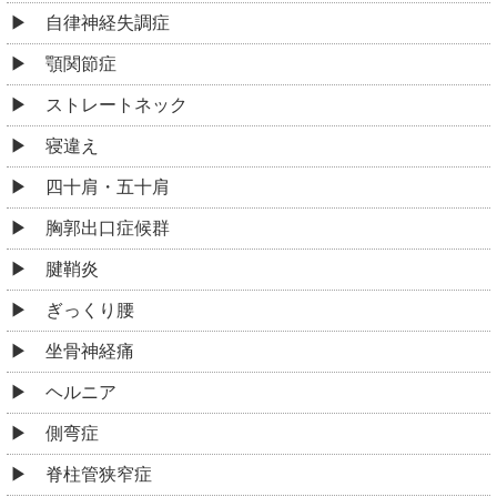
自律神経失調症
顎関節症
ストレートネック
寝違え
四十肩・五十肩
胸郭出口症候群
腱鞘炎
ぎっくり腰
坐骨神経痛
ヘルニア
側弯症
脊柱管狭窄症