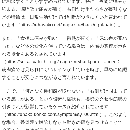
に相談することがすすめられています。特に、夜間に痛みが
強まる、深呼吸で痛みが響く、右側だけ重だるさが長引くな
どの特徴は、日常生活だけでは判断がつきにくいと言われて
います（
https://rehasaku.net/magazine/back/right-pain）。
また、「食後に痛みが強い」「微熱が続く」「尿の色が変わ
った」など体の変化を伴っている場合は、内臓の関連が示さ
れる場合もあるとされています
（
https://sc.salivatech.co.jp/magazine/backpain_cancer_2）。
筋肉痛では見られにくいサインが出ている時は、早めに確認
することが安心につながると言われています。
一方で、「何となく違和感が取れない」「右側だけ固まって
いる感じがある」という曖昧な症状も、姿勢のクセや筋膜の
引きつれが影響しているケースが紹介されています
（
https://onaka-kenko.com/symptom/sy_06.html）。
このよう
な場合、整骨院で触診しながら動きの癖を見つけることで、