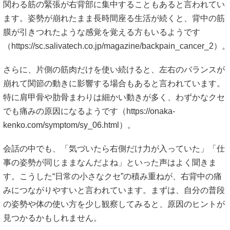
関わる筋の緊張が右背部に集中することもあると言われてい
ます。姿勢が崩れたまま長時間座る生活が続くと、背中の筋
膜が引きつれたような感覚を覚える方もいるようです
（
https://sc.salivatech.co.jp/magazine/backpain_cancer_2）。
さらに、片側の筋肉だけを使い続けると、左右のバランスが
崩れて関節の動きに影響する場合もあると言われています。
特に肩甲骨や肋骨まわりは細かい動きが多く、わずかなクセ
でも痛みの原因になるようです（
https://onaka-
kenko.com/symptom/sy_06.html）。
会話の中でも、「気づいたら右側だけ力が入っていた」「仕
事の姿勢が同じままなんだよね」といった声はよく聞きま
す。こうした“日常の小さなクセ”の積み重ねが、右背中の痛
みにつながりやすいと言われています。まずは、自分の普段
の姿勢や体の使い方を少し観察してみると、原因のヒントが
見つかるかもしれません。