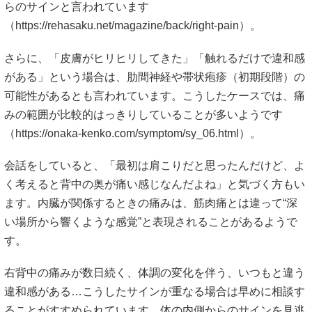
らのサインと言われています
（
https://rehasaku.net/magazine/back/right-pain）。
さらに、「皮膚がヒリヒリしてきた」「触れるだけで違和感
がある」という場合は、肋間神経や帯状疱疹（初期段階）の
可能性があるとも言われています。こうしたケースでは、痛
みの範囲が比較的はっきりしていることが多いようです
（
https://onaka-kenko.com/symptom/sy_06.html）。
会話をしていると、「最初は肩こりだと思ったんだけど、よ
く考えると背中の奥が痛い感じなんだよね」と気づく方もい
ます。内臓が関係するときの痛みは、筋肉痛とは違って“深
い場所から響くような感覚”と表現されることがあるようで
す。
右背中の痛みが数日続く、体調の変化を伴う、いつもと違う
違和感がある…こうしたサインが重なる場合は早めに相談す
ることがすすめられています。体の内側からのサインを見逃