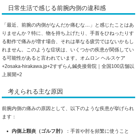
日常生活で感じる前腕内側の違和感
「最近、前腕の内側がなんだか痛むな…」と感じたことはあ
りませんか？
特に、物を持ち上げたり、手首をひねったりす
る動作で痛みが増す場合、それは単なる疲労ではないかもし
れません。
このような症状は、いくつかの疾患が関係してい
る可能性があると言われています。
オムロン ヘルスケア
+2
osaka-hirakawa.jp
+2
すずらん鍼灸接骨院｜全国100店舗以
上展開
+2
考えられる主な原因
前腕内側の痛みの原因として、以下のような疾患が挙げられ
ます：
内側上顆炎（ゴルフ肘）
：​
手首や肘を頻繁に使うこと