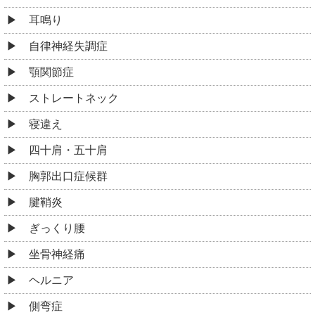
耳鳴り
自律神経失調症
顎関節症
ストレートネック
寝違え
四十肩・五十肩
胸郭出口症候群
腱鞘炎
ぎっくり腰
坐骨神経痛
ヘルニア
側弯症