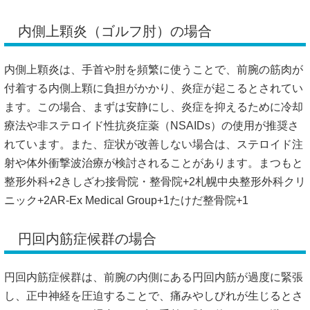
内側上顆炎（ゴルフ肘）の場合
内側上顆炎は、手首や肘を頻繁に使うことで、前腕の筋肉が
付着する内側上顆に負担がかかり、炎症が起こるとされてい
ます。
この場合、まずは安静にし、炎症を抑えるために冷却
療法や非ステロイド性抗炎症薬（NSAIDs）の使用が推奨さ
れています。
また、症状が改善しない場合は、ステロイド注
射や体外衝撃波治療が検討されることがあります。
まつもと
整形外科
+2
きしざわ接骨院・整骨院
+2
札幌中央整形外科クリ
ニック
+2
AR-Ex Medical Group
+1
たけだ整骨院
+1
円回内筋症候群の場合
円回内筋症候群は、前腕の内側にある円回内筋が過度に緊張
し、正中神経を圧迫することで、痛みやしびれが生じるとさ