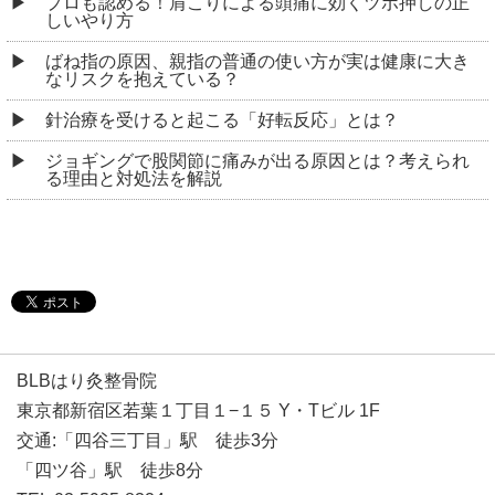
プロも認める！肩こりによる頭痛に効くツボ押しの正
しいやり方
ばね指の原因、親指の普通の使い方が実は健康に大き
なリスクを抱えている？
針治療を受けると起こる「好転反応」とは？
ジョギングで股関節に痛みが出る原因とは？考えられ
る理由と対処法を解説
BLBはり灸整骨院
東京都新宿区若葉１丁目１−１５ Y・Tビル 1F
交通:「四谷三丁目」駅 徒歩3分
「四ツ谷」駅 徒歩8分