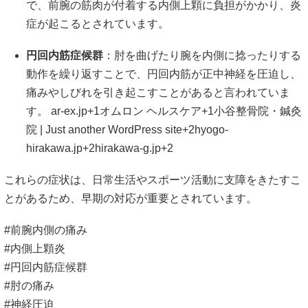
で、前腕の筋肉が付着する内側上顆に負担がかかり、炎
症が起こるとされています。
円回内筋症候群
：​
肘を曲げたり腕を内側に捻ったりする
動作を繰り返すことで、円回内筋が正中神経を圧迫し、
痛みやしびれを引き起こすことがあると言われていま
す。
​
ar-ex.jp
+1
オムロン ヘルスケア
+1
小谷整骨院・鍼灸
院 | Just another WordPress site
+2
hyogo-
hirakawa.jp
+2
hirakawa-g.jp
+2
これらの症状は、日常生活やスポーツ活動に支障をきたすこ
とがあるため、早期の対応が重要とされています。
#前腕内側の痛み
#内側上顆炎
#円回内筋症候群
#肘の痛み
#神経圧迫