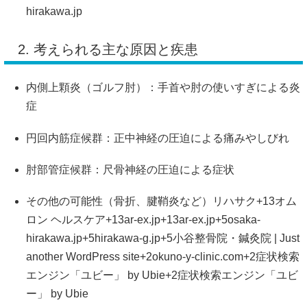
hirakawa.jp
2. 考えられる主な原因と疾患
内側上顆炎（ゴルフ肘）：手首や肘の使いすぎによる炎
症
円回内筋症候群：正中神経の圧迫による痛みやしびれ
肘部管症候群：尺骨神経の圧迫による症状
その他の可能性（骨折、腱鞘炎など）
リハサク
+13
オム
ロン ヘルスケア
+13
ar-ex.jp
+13
ar-ex.jp
+5
osaka-
hirakawa.jp
+5
hirakawa-g.jp
+5
小谷整骨院・鍼灸院 | Just
another WordPress site
+2
okuno-y-clinic.com
+2
症状検索
エンジン「ユビー」 by Ubie
+2
症状検索エンジン「ユビ
ー」 by Ubie