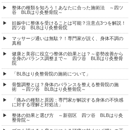
整体の種類を知ろう！あなたに合った施術法 ～四ツ
谷 BLBはり灸整骨院～
妊娠中に整体を受けることは可能？注意点3つを解説！
四ツ谷 BLBはり灸整骨院
マッサージ通いは無駄？！専門家が説く、身体不調の
真相
健康と美容に役立つ整体の効果とは？～姿勢改善から
全身のバランス調整まで～ 四ツ谷 BLBはり灸整骨
院
「BLBはり灸整骨院の施術について」
骨盤調整とは？身体のバランスを整える整骨院の施
術 ～四ツ谷 BLBはり灸整骨院～
「痛みの種類と原因：専門家が解説する身体の不快感
に対する理解と対処法」
整体の効果と選び方 ～新宿区 四ツ谷 BLBはり灸
整骨院～