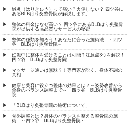
鍼灸（はりきゅう）って痛い？火傷しない？ 四ツ谷に
あるBLBはり灸整骨院が解説します。
整体の料金はなぜ高い？ 四ツ谷にあるBLBはり灸整骨
院が提供する高品質なサービスの秘密
整体の種類を知ろう！あなたに合った施術法 ～四ツ
谷 BLBはり灸整骨院～
妊娠中に整体を受けることは可能？注意点3つを解説！
四ツ谷 BLBはり灸整骨院
マッサージ通いは無駄？！専門家が説く、身体不調の
真相
健康と美容に役立つ整体の効果とは？～姿勢改善から
全身のバランス調整まで～ 四ツ谷 BLBはり灸整骨
院
「BLBはり灸整骨院の施術について」
骨盤調整とは？身体のバランスを整える整骨院の施
術 ～四ツ谷 BLBはり灸整骨院～