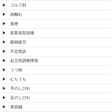
ゴルフ肘
肉離れ
捻挫
筋緊張型頭痛
眼精疲労
不定愁訴
起立性調整障害
うつ病
むちうち
手のしびれ
足のしびれ
美容鍼