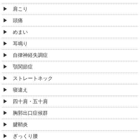
肩こり
頭痛
めまい
耳鳴り
自律神経失調症
顎関節症
ストレートネック
寝違え
四十肩・五十肩
胸郭出口症候群
腱鞘炎
ぎっくり腰